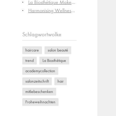
La Biosthétique Make-up Trend Collection Spring-Summer 2025
Harmonising Wellness Tea
Schlagwortwolke
haircare
salon beauté
trend
La Biosthétique
academycollection
salonzeitschrift
hair
mitliebeschenken
Froheweihnachten
skincare
color