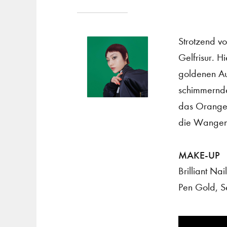
Strotzend v
Gelfrisur. H
goldenen Au
schimmerndes
das Orange 
die Wangen 
MAKE-UP
Brilliant N
Pen Gold, S