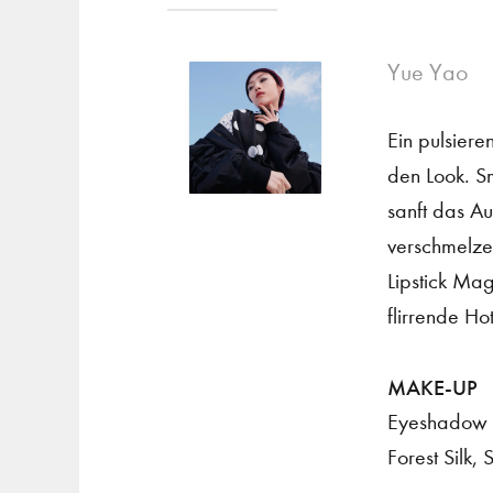
Yue Yao
Ein pulsier
den Look. 
sanft das A
verschmelze
Lipstick Mag
flirrende H
MAKE-UP
Eyeshadow P
Forest Silk,